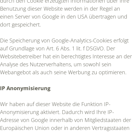
durch den Cookie erzeugten Informationen über Ihre
REFERENZEN
Benutzung dieser Website werden in der Regel an
einen Server von Google in den USA übertragen und
dort gespeichert.
LEISTUNGEN
Die Speicherung von Google-Analytics-Cookies erfolgt
auf Grundlage von Art. 6 Abs. 1 lit. f DSGVO. Der
ANALYSE & STRATEGIE
Websitebetreiber hat ein berechtigtes Interesse an der
Analyse des Nutzerverhaltens, um sowohl sein
Webangebot als auch seine Werbung zu optimieren.
KONZEPTION
IP Anonymisierung
PRAXISWEBSITE
Wir haben auf dieser Website die Funktion IP-
ONLINEMARKETING
Anonymisierung aktiviert. Dadurch wird Ihre IP-
Adresse von Google innerhalb von Mitgliedstaaten der
Europäischen Union oder in anderen Vertragsstaaten
SUCHMASCHINENMARKETING