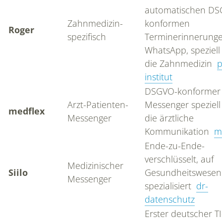
automatischen DS
Zahnmedizin-
konformen
Roger
spezifisch
Terminerinnerung
BLOG
WhatsApp, speziell 
die Zahnmedizin
p
institut
KONTAKT
DSGVO-konformer
Arzt-Patienten-
Messenger speziell
medflex
Messenger
die ärztliche
Kommunikation
m
Ende-zu-Ende-
verschlüsselt, auf
Medizinischer
Siilo
Gesundheitswesen
Messenger
spezialisiert
dr-
datenschutz
Erster deutscher TI