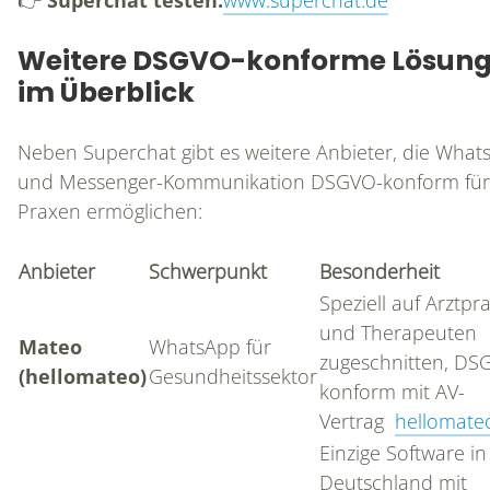
Weitere DSGVO-konforme Lösun
LEISTUNGEN
im Überblick
Neben Superchat gibt es weitere Anbieter, die What
ANALYSE & STRATEGIE
und Messenger-Kommunikation DSGVO-konform für
Praxen ermöglichen:
KONZEPTION
Anbieter
Schwerpunkt
Besonderheit
PRAXISWEBSITE
Speziell auf Arztpr
und Therapeuten
Mateo
WhatsApp für
ONLINEMARKETING
zugeschnitten, DS
(hellomateo)
Gesundheitssektor
konform mit AV-
Vertrag
hellomate
SUCHMASCHINENMARKETING
Einzige Software in
Deutschland mit
SOCIAL MEDIA MARKETING