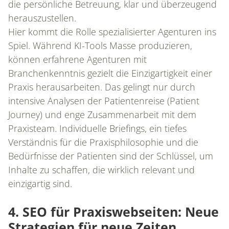
die persönliche Betreuung, klar und überzeugend
LEISTUNGEN
herauszustellen.
Hier kommt die Rolle spezialisierter Agenturen ins
Spiel. Während KI-Tools Masse produzieren,
ANALYSE & STRATEGIE
können erfahrene Agenturen mit
Branchenkenntnis gezielt die Einzigartigkeit einer
KONZEPTION
Praxis herausarbeiten. Das gelingt nur durch
intensive Analysen der Patientenreise (Patient
PRAXISWEBSITE
Journey) und enge Zusammenarbeit mit dem
Praxisteam. Individuelle Briefings, ein tiefes
ONLINEMARKETING
Verständnis für die Praxisphilosophie und die
Bedürfnisse der Patienten sind der Schlüssel, um
Inhalte zu schaffen, die wirklich relevant und
SUCHMASCHINENMARKETING
einzigartig sind.
SOCIAL MEDIA MARKETING
4. SEO für Praxiswebseiten: Neue
Strategien für neue Zeiten