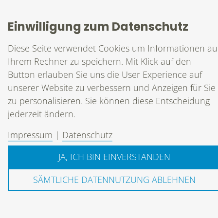
Kontakt
Einwilligung zum Datenschutz
T
0981 203 65 35 0
F
0981 203 65 35 99
Diese Seite verwendet Cookies um Informationen au
M
info@conamed.de
Ihrem Rechner zu speichern. Mit Klick auf den
Button erlauben Sie uns die User Experience auf
unserer Website zu verbessern und Anzeigen für Sie
zu personalisieren. Sie können diese Entscheidung
Allgemeine Geschäftsbedingungen
|
Impressum
|
jederzeit ändern.
Datenschutz
Impressum
|
Datenschutz
JA, ICH BIN EINVERSTANDEN
SÄMTLICHE DATENNUTZUNG ABLEHNEN