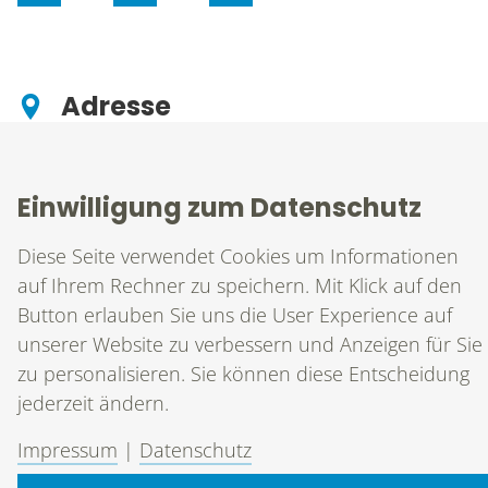
KONTAKT
Adresse
conamed Praxismarketing GmbH
Technologiepark 1
91522
Ansbach
Einwilligung zum Datenschutz
Diese Seite verwendet Cookies um Informationen
Kontakt
auf Ihrem Rechner zu speichern. Mit Klick auf den
T
0981 203 65 35 0
Button erlauben Sie uns die User Experience auf
F
0981 203 65 35 99
unserer Website zu verbessern und Anzeigen für Sie
M
info@conamed.de
zu personalisieren. Sie können diese Entscheidung
jederzeit ändern.
Impressum
|
Datenschutz
Allgemeine Geschäftsbedingungen
|
Impressum
|
Datenschutz