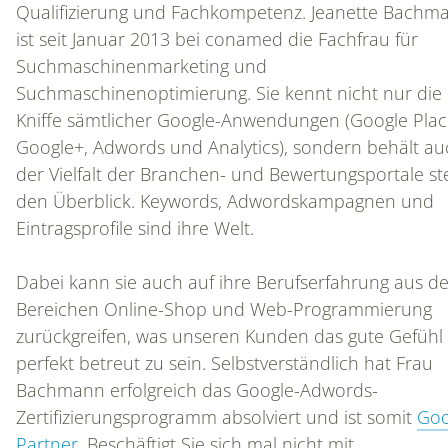
Qualifizierung und Fachkompetenz. Jeanette Bachm
ist seit Januar 2013 bei conamed die Fachfrau für
Suchmaschinenmarketing und
Suchmaschinenoptimierung. Sie kennt nicht nur die
Kniffe sämtlicher Google-Anwendungen (Google Plac
Google+, Adwords und Analytics), sondern behält au
der Vielfalt der Branchen- und Bewertungsportale st
den Überblick. Keywords, Adwordskampagnen und
Eintragsprofile sind ihre Welt.
HOME
Dabei kann sie auch auf ihre Berufserfahrung aus d
Bereichen Online-Shop und Web-Programmierung
zurückgreifen, was unseren Kunden das gute Gefühl 
DAS IST CONAMED
perfekt betreut zu sein. Selbstverständlich hat Frau
Bachmann erfolgreich das Google-Adwords-
Zertifizierungsprogramm absolviert und ist somit
Goo
REFERENZEN
Partner
. Beschäftigt Sie sich mal nicht mit