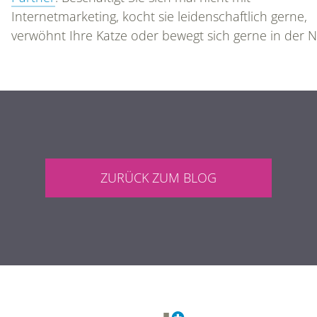
Internetmarketing, kocht sie leidenschaftlich gerne,
verwöhnt Ihre Katze oder bewegt sich gerne in der N
LEISTUNGEN
ANALYSE & STRATEGIE
KONZEPTION
ZURÜCK ZUM BLOG
PRAXISWEBSITE
ONLINEMARKETING
SUCHMASCHINENMARKETING
SOCIAL MEDIA MARKETING